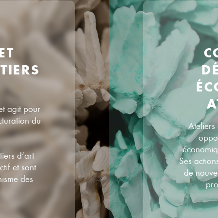
ET
C
TIERS
D
ÉC
A
et agit pour
cturation du
Ateliers
oppor
économique
iers d’art
Ses action
tif et sont
de nouve
misme des
pro