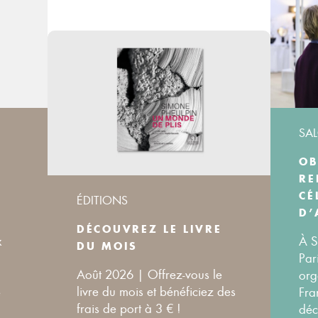
SA
OB
RE
CÉ
ÉDITIONS
D’
DÉCOUVREZ LE LIVRE
x
À S
DU MOIS
Par
Août 2026 | Offrez-vous le
org
livre du mois et bénéficiez des
é
Fra
frais de port à 3 € !
déc