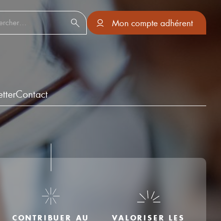
er :
Mon compte adhérent
tter
Contact
VALORISER LES
CONTRIBUER AU