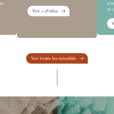
ues
uni
et 
Voir + d'infos
V
Voir toutes les actualités