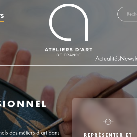
Recherch
TS
Actualités
Newsle
SIONNEL
nels des métiers d’art dans
REPRÉSENTER ET