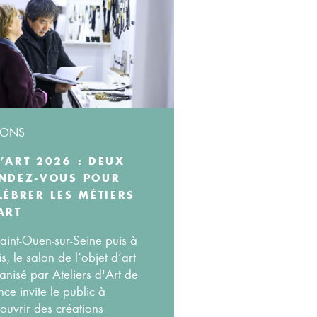
LONS
’ART 2026 : DEUX
NDEZ-VOUS POUR
LÉBRER LES MÉTIERS
ART
aint-Ouen-sur-Seine puis à
is, le salon de l’objet d’art
anisé par Ateliers d'Art de
nce invite le public à
ouvrir des créations