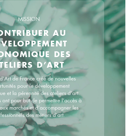
MISSION
ONTRIBUER AU
ÉVELOPPEMENT
ONOMIQUE DES
TELIERS D’ART
 d’Art de France créé de nouvelles
tunités pour le développement
 et la pérennité des ateliers d’art.
s ont pour but de permettre l’accès à
aux marchés et d’accompagner les
fessionnels des métiers d’art.