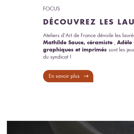
FOCUS
DÉCOUVREZ LES LA
Ateliers d’Art de France dévoile les laur
Mathilde Sauce, céramiste
Adèle 
;
graphiques et imprimés
sont les je
du syndicat !
En savoir plus