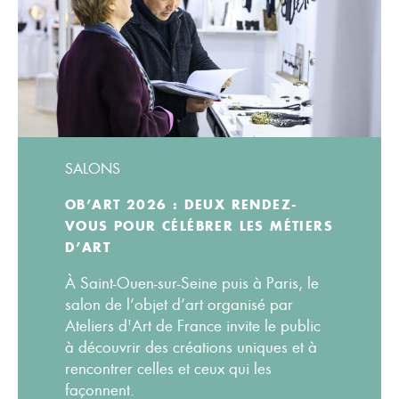
SALONS
OB’ART 2026 : DEUX RENDEZ-
VOUS POUR CÉLÉBRER LES MÉTIERS
D’ART
À Saint-Ouen-sur-Seine puis à Paris, le
salon de l’objet d’art organisé par
Ateliers d'Art de France invite le public
à découvrir des créations uniques et à
rencontrer celles et ceux qui les
façonnent.