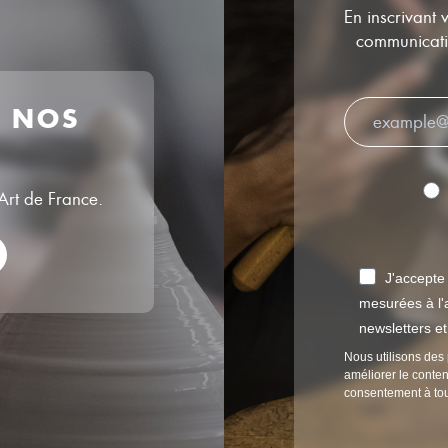
En inscrivant 
communicatio
R NOS
’Art de France.
J'accepte
mesurées à l'a
newsletters e
Nous utilisons des 
améliorer le conten
consentement à to