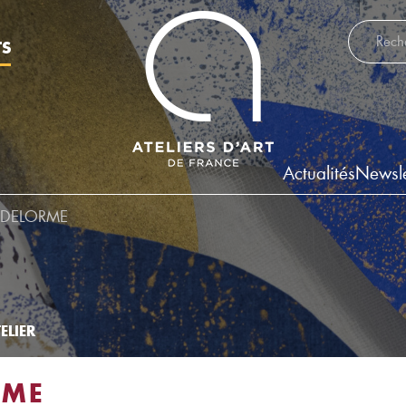
Recherch
TS
Actualités
Newsle
 DELORME
ELIER
RME