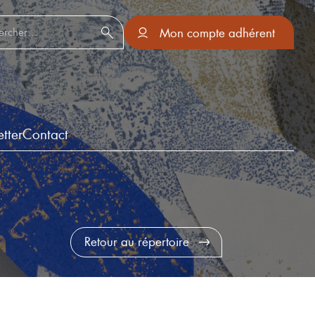
er :
Mon compte adhérent
tter
Contact
Retour au répertoire