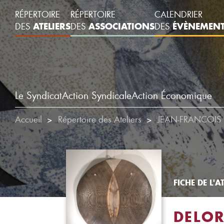
RÉPERTOIRE
RÉPERTOIRE
CALENDRIER
ATELIERS
ASSOCIATIONS
ÉVÈNEMEN
DES
DES
DES
Le Syndicat
Action Syndicale
Action Économique
Accueil
Répertoire des Ateliers
JEAN-FRANCOIS
FICHE DE L'AT
DELO