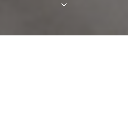
TROUVEZ UNE
ASSOCIATION MÉTIERS
D'ART
Découvrez les associations métiers d’art au plus
proche de chez vous en saisissant dans la barre de
recherche un code postal, une ville, un département.
Vous pouvez aussi faire votre recherche en fonction
d’un secteur particulier des métiers d’art ou en rentrant
le nom de l’association.