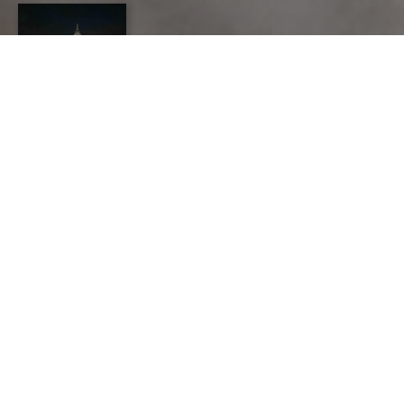
LES ARTS DU FEU
CONTACT
2 COURS DES ALLIES
-
35000
RENNES
lesartsdufeurennes@gmail.com
https://www.lesartsdufeu.com
PROJET ASSOCIATIF
L’association " Les Arts du Feu " organise depuis plus
de 20 ans un événement autour de la création en
céramique, verre, métal et mosaïque. Plus de 50