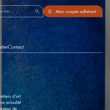
er :
Mon compte adhérent
tter
Contact
étiers d’art
une actualité
 réseau de