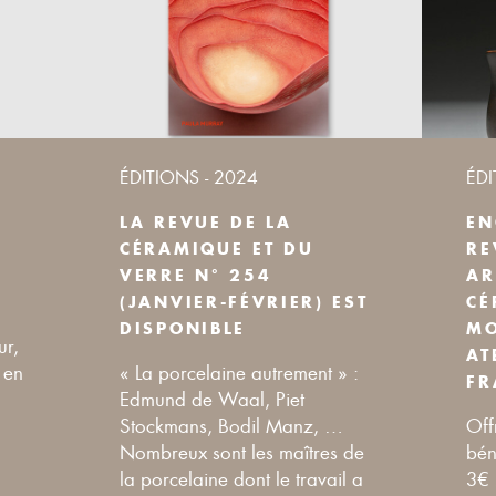
ÉDITIONS - 2024
ÉDI
LA REVUE DE LA
EN
CÉRAMIQUE ET DU
RE
VERRE N° 254
AR
(JANVIER-FÉVRIER) EST
CÉ
DISPONIBLE
MO
ur,
AT
 en
« La porcelaine autrement » :
FR
Edmund de Waal, Piet
Stockmans, Bodil Manz, …
Off
Nombreux sont les maîtres de
bén
la porcelaine dont le travail a
3€ 