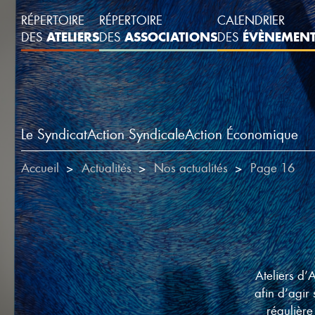
RÉPERTOIRE
RÉPERTOIRE
CALENDRIER
ATELIERS
ASSOCIATIONS
ÉVÈNEMEN
DES
DES
DES
Le Syndicat
Action Syndicale
Action Économique
Accueil
Actualités
Nos actualités
Page 16
Ateliers d’
afin d’agir 
régulière