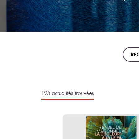
Actual
Sélect
195 actualités trouvées