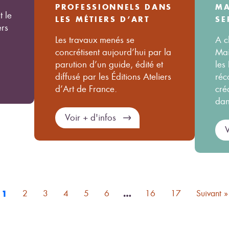
PROFESSIONNELS DANS
MA
t le
LES MÉTIERS D’ART
SE
ers
Les travaux menés se
A c
concrétisent aujourd’hui par la
Mai
parution d’un guide, édité et
les
diffusé par les Éditions Ateliers
réc
d’Art de France.
cré
dan
Voir + d'infos
V
1
2
3
4
5
6
…
16
17
Suivant »