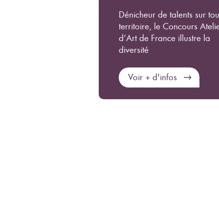
Dénicheur de talents sur tou
territoire, le Concours Ateli
d’Art de France illustre la
diversité
Voir + d'infos