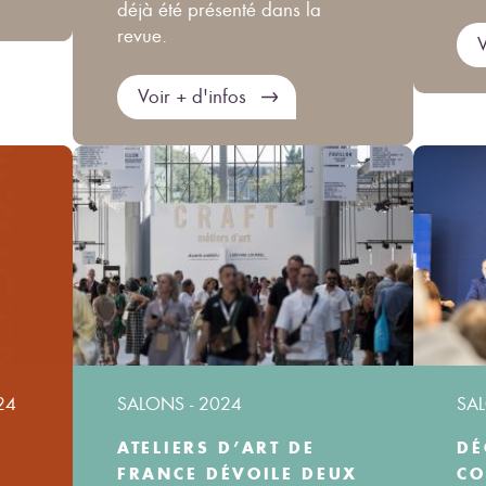
déjà été présenté dans la
revue.
V
Voir + d'infos
24
SALONS - 2024
SAL
ATELIERS D’ART DE
DÉ
FRANCE DÉVOILE DEUX
CO