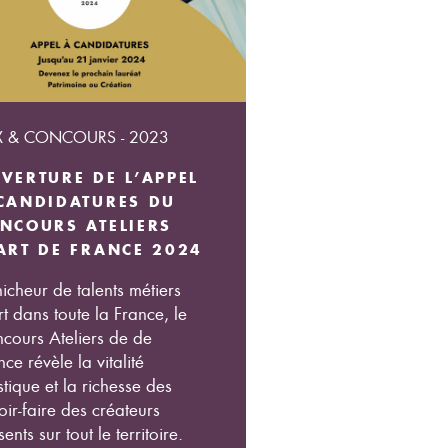
IX & CONCOURS - 2023
VERTURE DE L’APPEL
CANDIDATURES DU
NCOURS ATELIERS
ART DE FRANCE 2024
icheur de talents métiers
rt dans toute la France, le
cours Ateliers de de
nce révèle la vitalité
istique et la richesse des
oir-faire des créateurs
ents sur tout le territoire.