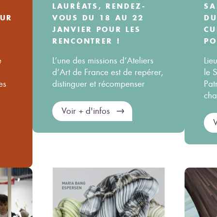
LAURÉATS, RENDEZ-
SA
OUR
VOUS DU 18 AU 22
DU
JANVIER POUR LES
CU
RENCONTRER !
PO
e
L’une des missions d’Ateliers
Lie
d’Art de France est de repérer,
le 
es
distinguer et récompenser
Pat
cha
Voir + d'infos
V