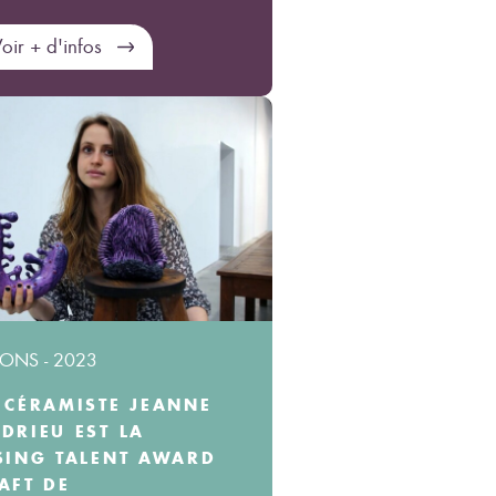
oir + d'infos
ONS - 2023
 CÉRAMISTE JEANNE
DRIEU EST LA
SING TALENT AWARD
AFT DE