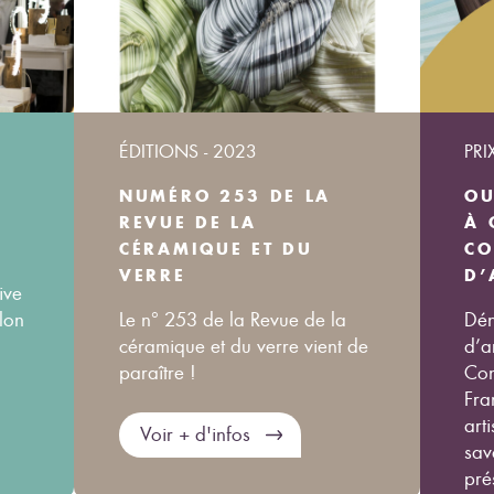
ÉDITIONS - 2023
PR
NUMÉRO 253 DE LA
OU
REVUE DE LA
À 
CÉRAMIQUE ET DU
CO
VERRE
D’
ive
lon
Le n° 253 de la Revue de la
Dén
céramique et du verre vient de
d’a
paraître !
Con
Fra
art
Voir + d'infos
sav
prés