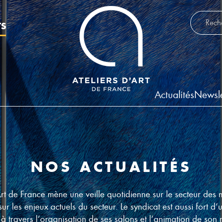
Recherch
TS
Actualités
Newsle
NOS ACTUALITÉS
Art de France mène une veille quotidienne sur le secteur des m
sur les enjeux actuels du secteur. Le syndicat est aussi fort d’
 à travers l’organisation de ses salons et l’animation de son