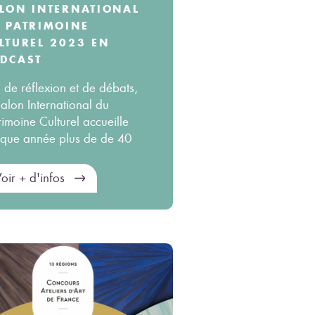
LON INTERNATIONAL
 PATRIMOINE
LTUREL 2023 EN
DCAST
u de réflexion et de débats,
Salon International du
rimoine Culturel accueille
que année plus de de 40
oir + d'infos