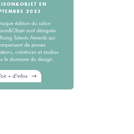
ISON&OBJET EN
PTEMBRE 2023
haque édition du salon
son&Objet sont désignés
 Rising Talents Awards qui
ompensent de jeunes
ateurs, créatrices et studios
s le domaine du design.
oir + d'infos