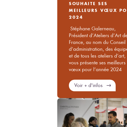
SOUHAITE SES
MEILLEURS VŒUX P
2024
Stéphane Galerneau,
Président d’Ateliers d’Art d
France, au nom du Conseil
d’administration, des équip
et de tous les ateliers d’art,
vous présente ses meilleurs
vœux pour l’année 2024
Voir + d'infos