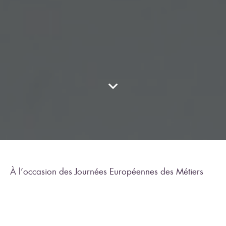
À l’occasion des Journées Européennes des Métiers
d’Art,
Entrez en matières
a investi les salles du musée
d’Orsay du 3 au 6 avril.
Cet évènement a réuni des artisans d’art, des