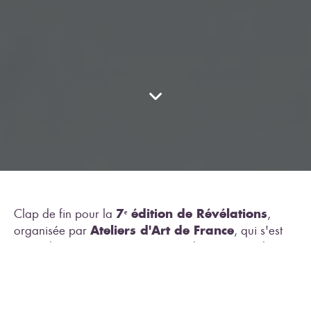
7ᵉ édition de Révélations
Clap de fin pour la
,
Ateliers d'Art de France
organisée par
, qui s'est
tenue du 21 au 25 mai 2025 sous les verrières du
Grand Palais. Dans un climat d'affaires
550 créateurs venus de
particulièrement porteur,
35 pays
ont captivé un public de professionnels, de