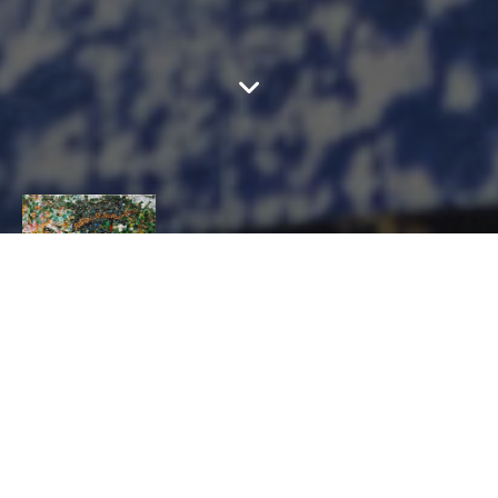
YVES DECOMPOIX
CONTACT
YVES
DECOMPOIX
AMEUBLEMENT ET DÉCORATION, Mosaïste
4, rue Pasteur Thonon-les-Bains
yves-decompoix@orange.fr