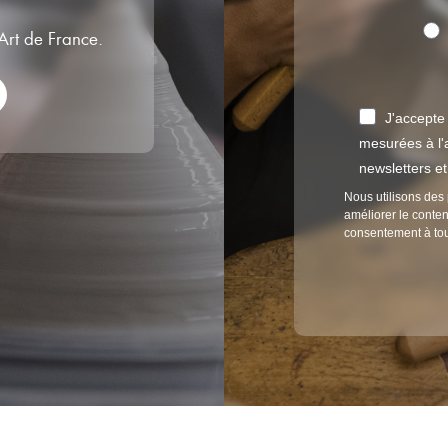
’Art de France.
J'accepte
mesurées à l'a
newsletters e
Nous utilisons des 
améliorer le conten
consentement à to