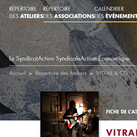
RÉPERTOIRE
RÉPERTOIRE
CALENDRIER
ATELIERS
ASSOCIATIONS
ÉVÈNEMEN
DES
DES
DES
Le Syndicat
Action Syndicale
Action Économique
Accueil
Répertoire des Ateliers
VITRAIL & CO
FICHE DE L'AT
VITRA