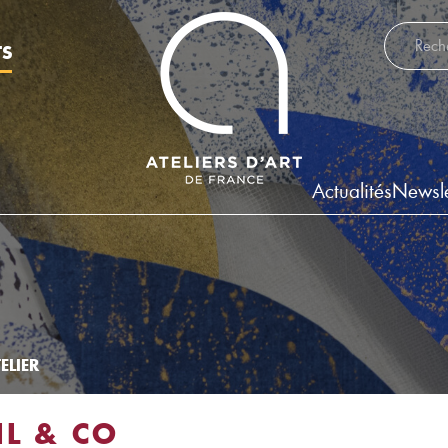
Recherch
TS
Actualités
Newsle
ELIER
IL & CO