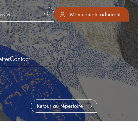
er :
Mon compte adhérent
tter
Contact
Retour au répertoire