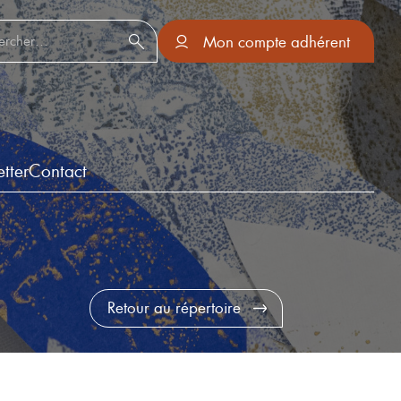
er :
Mon compte adhérent
tter
Contact
Retour au répertoire