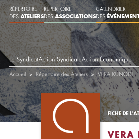
RÉPERTOIRE
RÉPERTOIRE
CALENDRIER
ATELIERS
ASSOCIATIONS
ÉVÈNEMEN
DES
DES
DES
Le Syndicat
Action Syndicale
Action Économique
Accueil
Répertoire des Ateliers
VERA KUNODI
FICHE DE L'AT
VERA