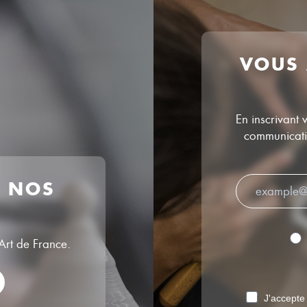
VOUS
En inscrivant 
communicatio
R NOS
’Art de France.
J'accepte