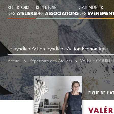
RÉPERTOIRE
RÉPERTOIRE
CALENDRIER
ATELIERS
ASSOCIATIONS
ÉVÈNEMEN
DES
DES
DES
Le Syndicat
Action Syndicale
Action Économique
Accueil
Répertoire des Ateliers
VALERIE COURTE
FICHE DE L'AT
VALÉR