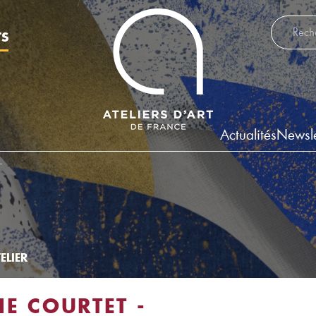
Recherch
TS
Actualités
Newsle
T
ELIER
IE COURTET -