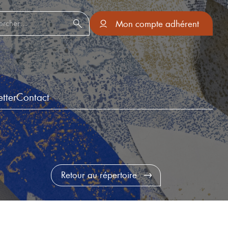
er :
Mon compte adhérent
tter
Contact
Retour au répertoire