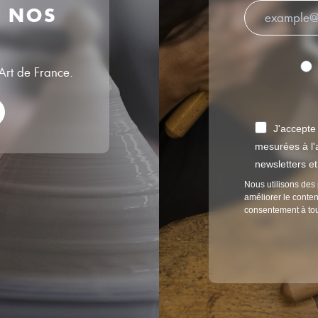
R NOS
’Art de France.
J'accepte
mesurées à l'a
newsletters e
Nous utilisons des 
améliorer le conten
consentement à to