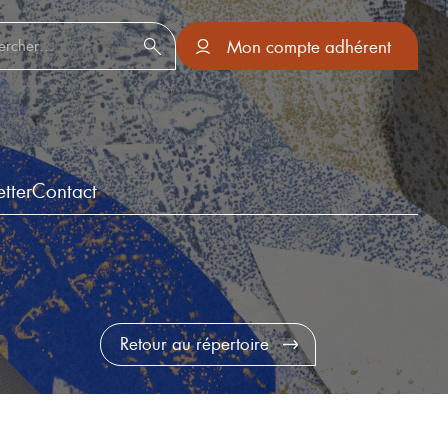
er :
Mon compte adhérent
tter
Contact
Retour au répertoire