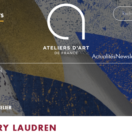
Recherch
TS
Actualités
Newsle
N
ELIER
RY LAUDREN