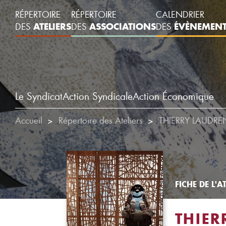
RÉPERTOIRE
RÉPERTOIRE
CALENDRIER
ATELIERS
ASSOCIATIONS
ÉVÈNEMEN
DES
DES
DES
Le Syndicat
Action Syndicale
Action Économique
Accueil
Répertoire des Ateliers
THIERRY LAUDRE
FICHE DE L'AT
THIER