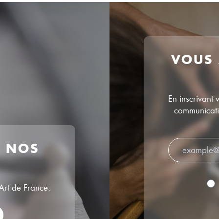
VOUS
En inscrivant 
communicatio
R NOS
’Art de France.