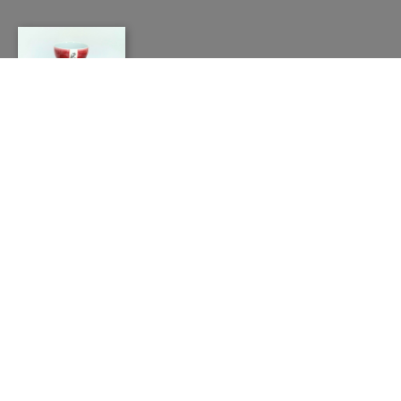
TERRE À CÔTÉ
CONTACT
Catherine
MARTIN
CÉRAMIQUE, Céramiste
8 rue Paul Abadie 78400 CHATOU
06 62 06 12 84
terracote78@gmail.com
http://www.terre-a-cote.com
HORAIRES
Ouvert au public : OUVERT
Sur rendez-vous.