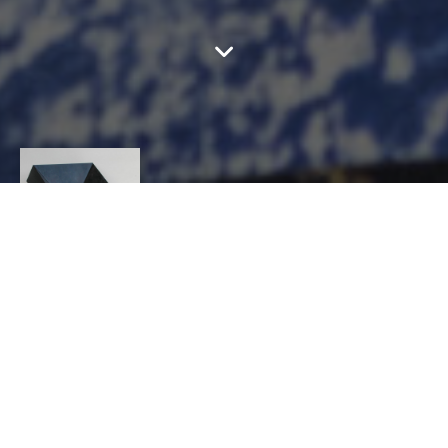
STEPHANE
DUCATTEAU
CONTACT
STEPHANE
DUCATTEAU
MÉTAL, Ferronnier-Forgeron
1 chemin du chêne sainte barbe127190 Glisolles
0661969125