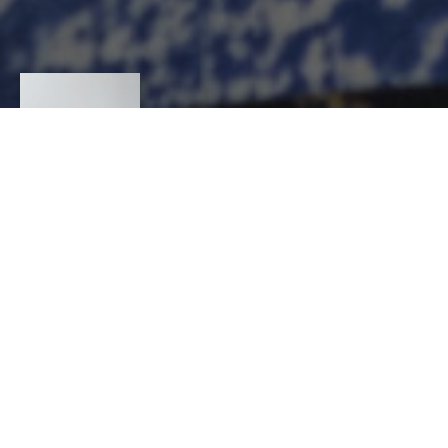
SOPHIE MASSON
PORCELAINE
CONTACT
SOPHIE
MASSON
CÉRAMIQUE, Céramiste, Porcelainier
92 RUE DE L INDUSTRIE 59100 ROUBAIX
+3 36 76 12 33 86
contact@sophiemasson.com
http://sophiemasson.com