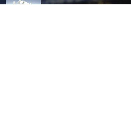
SERENA ILARI -
CRÉATIONS EN
PORCELAINE
CONTACT
ILARI
Serena
CÉRAMIQUE, Céramiste, Porcelainier
6 RUE ISENBART 25000 BESANÇON
0667685340
serena.ilari.porcelaines@gmail.com
https://www.serena-ilari.fr
HORAIRES
Ouvert au public : OUVERT