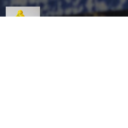
ATELIERS DU
COUVENT
CONTACT
Sébastien
Barrère
CÉRAMIQUE, Céramiste
2 rue maubec, 81500 Giroussens
0670833845
seb@barrere.com
http://www.barrere.com