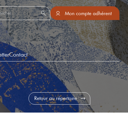
er :
Mon compte adhérent
tter
Contact
Retour au répertoire