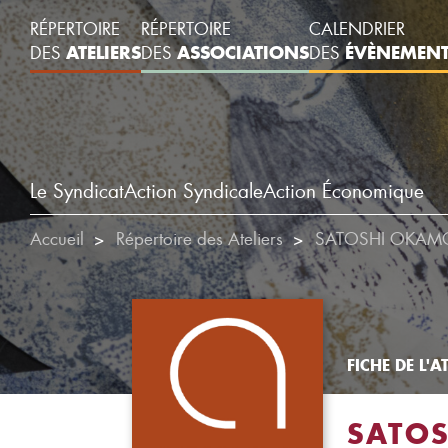
RÉPERTOIRE
RÉPERTOIRE
CALENDRIER
ATELIERS
ASSOCIATIONS
ÉVÈNEMEN
DES
DES
DES
Le Syndicat
Action Syndicale
Action Économique
Accueil
Répertoire des Ateliers
SATOSHI OKAM
FICHE DE L'AT
SATO