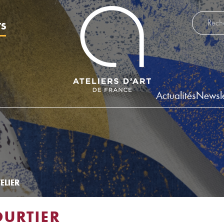
Recherch
TS
Actualités
Newsle
ELIER
URTIER