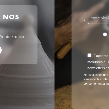
R NOS
’Art de France.
J'accepte
mesurées à l'a
newsletters e
Nous utilisons des 
améliorer le conten
consentement à to