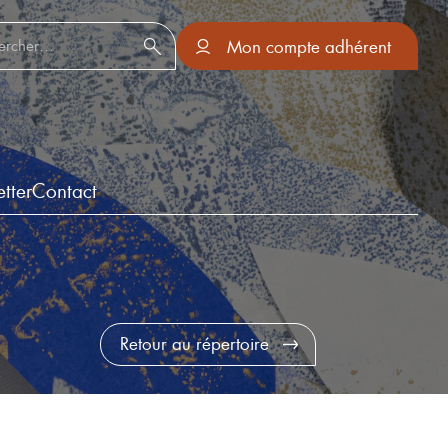
er :
Mon compte adhérent
tter
Contact
Retour au répertoire