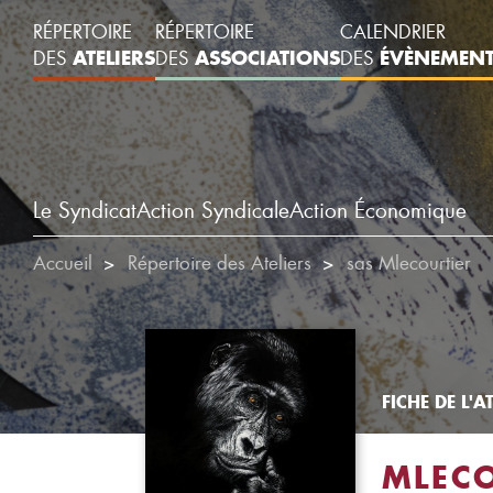
RÉPERTOIRE
RÉPERTOIRE
CALENDRIER
ATELIERS
ASSOCIATIONS
ÉVÈNEMEN
DES
DES
DES
Le Syndicat
Action Syndicale
Action Économique
Accueil
Répertoire des Ateliers
sas Mlecourtier
FICHE DE L'AT
MLECO