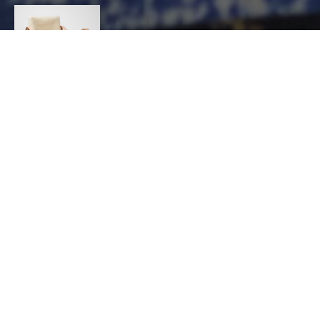
TAPISSIER
DÉCORATEUR
CONTACT
Virginie
Lobrot
AMEUBLEMENT ET DÉCORATION, Tapissier
d’ameublement et / ou tapissier décorateur
20 avenue de la Roseraie 31500 Toulouse
0608378800
virginie.lobrot@tempslibredesign.fr
http://www.virginielobrot.fr