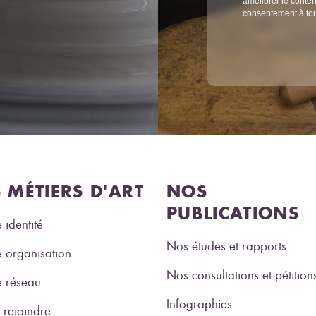
améliorer le conten
consentement à to
S MÉTIERS D'ART
NOS
PUBLICATIONS
 identité
Nos études et rapports
 organisation
Nos consultations et pétition
e réseau
Infographies
rejoindre