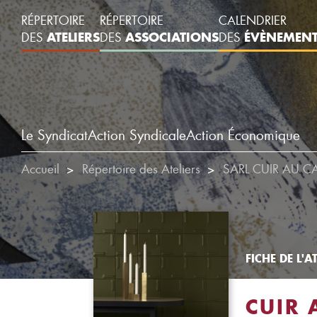
RÉPERTOIRE
RÉPERTOIRE
CALENDRIER
ATELIERS
ASSOCIATIONS
ÉVÈNEMEN
DES
DES
DES
Le Syndicat
Action Syndicale
Action Économique
Accueil
Répertoire des Ateliers
SARL CUIR AU C
FICHE DE L'AT
CUIR 