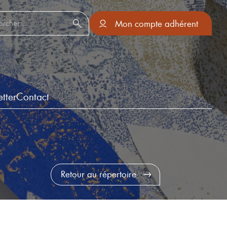
er :
Mon compte adhérent
tter
Contact
Retour au répertoire