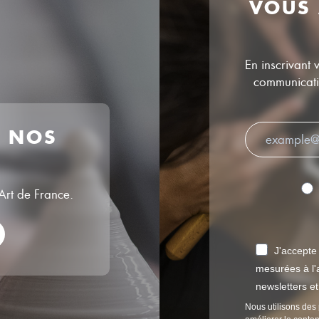
VOUS
En inscrivant 
communicatio
R NOS
’Art de France.
J'accepte
mesurées à l'a
newsletters e
Nous utilisons des 