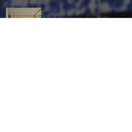
SANDY POUGET
CONTACT
Sandy
Pouget
PAPIER, GRAPHISME ET IMPRESSION, Fabricant
d’objets en papier et / ou carton
3 bis rue du Pont St Pierre 42400 St Chamond
0661796313
contact@sandypouget.com
http://www.sandypouget.com