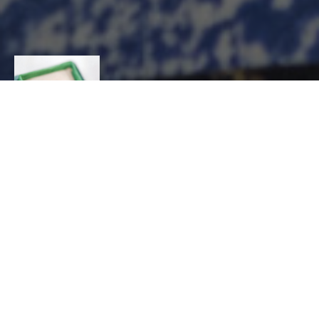
ROBIN PARIS
CONTACT
Cendrine
ROBIN
BIJOUTERIE, JOAILLERIE, ORFÈVRERIE,
HORLOGERIE, Bijoutier, Bijoutier en métaux
précieux
Montreuil
06 87 26 38 16
atelier@robin-paris.com
http://www.robin-paris.com