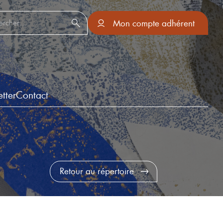
er :
Mon compte adhérent
tter
Contact
Retour au répertoire