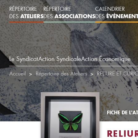
RÉPERTOIRE
RÉPERTOIRE
CALENDRIER
ATELIERS
ASSOCIATIONS
ÉVÈNEMEN
DES
DES
DES
Le Syndicat
Action Syndicale
Action Économique
Accueil
Répertoire des Ateliers
RELIURE ET CURI
FICHE DE L'AT
RELIU