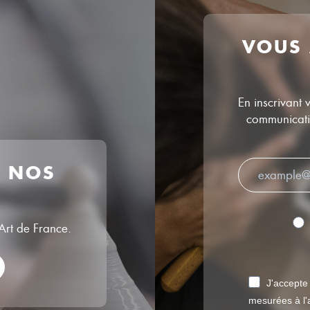
VOUS
En inscrivant 
communicatio
R NOS
’Art de France.
J'accepte
mesurées à l'a