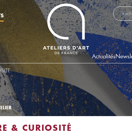
Recherch
TS
Actualités
Newsle
OSITE
ELIER
RE & CURIOSITÉ