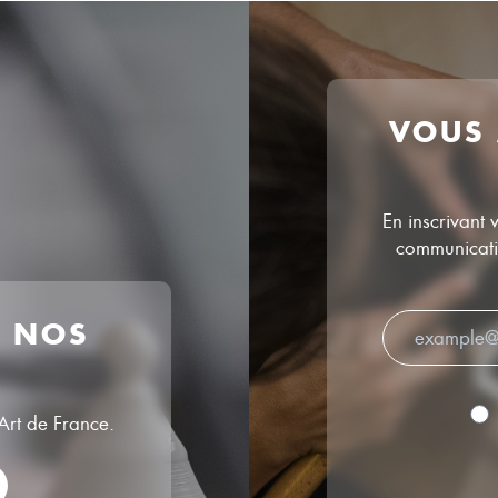
VOUS
En inscrivant 
communicatio
R NOS
’Art de France.