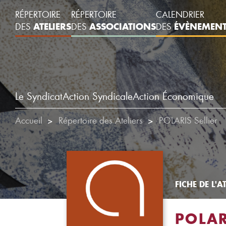
RÉPERTOIRE
RÉPERTOIRE
CALENDRIER
ATELIERS
ASSOCIATIONS
ÉVÈNEMEN
DES
DES
DES
Le Syndicat
Action Syndicale
Action Économique
Accueil
Répertoire des Ateliers
POLARIS Sellier
FICHE DE L'AT
POLAR