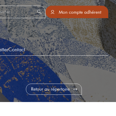
er :
Mon compte adhérent
tter
Contact
Retour au répertoire