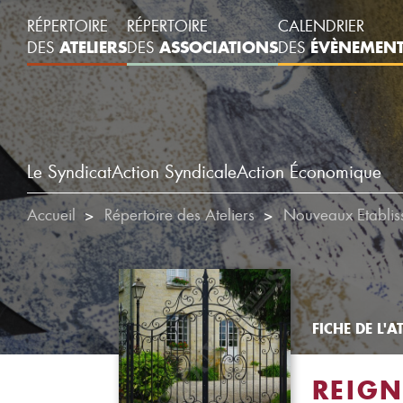
RÉPERTOIRE
RÉPERTOIRE
CALENDRIER
ATELIERS
ASSOCIATIONS
ÉVÈNEMEN
DES
DES
DES
Le Syndicat
Action Syndicale
Action Économique
Accueil
Répertoire des Ateliers
Nouveaux Etablis
FICHE DE L'AT
REIG