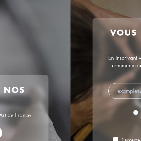
VOUS
En inscrivant 
communicatio
R NOS
’Art de France.
J'accepte