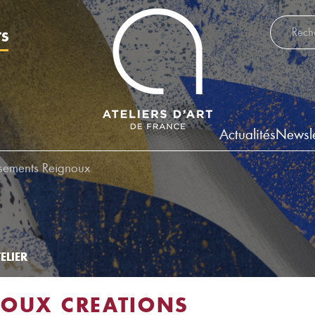
Recherch
TS
Actualités
Newsle
sements Reignoux
ELIER
NOUX CREATIONS