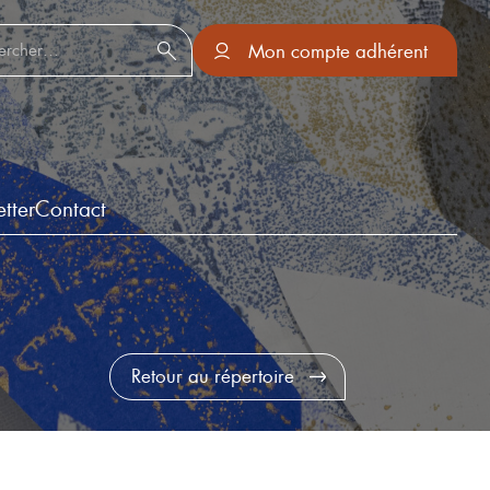
er :
Mon compte adhérent
tter
Contact
Retour au répertoire