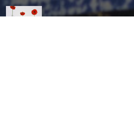
NICOLE
BARONDEAU
CONTACT
Nicole
BARONDEAU
VERRE ET CRISTAL, Verrier décorateur, Sculpteur
6 rue Romain Rolland
nicole.barondeau@yahoo.fr
https://www.n-barondeau.com
PRODUIT(S)
ART MURAL
ARTS DE LA TABLE