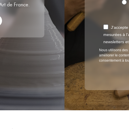
’Art de France.
J'accepte
mesurées à l'a
newsletters e
Nous utilisons des 
améliorer le conten
consentement à to