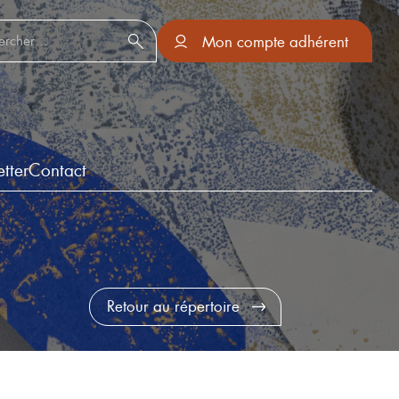
er :
Mon compte adhérent
tter
Contact
Retour au répertoire