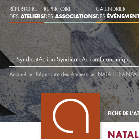
RÉPERTOIRE
RÉPERTOIRE
CALENDRIER
ATELIERS
ASSOCIATIONS
ÉVÈNEMEN
DES
DES
DES
Le Syndicat
Action Syndicale
Action Économique
Accueil
Répertoire des Ateliers
NATALIE SANZA
FICHE DE L'AT
NATAL