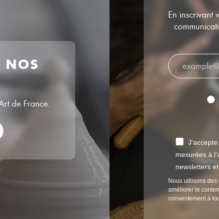
En inscrivant 
communicatio
R NOS
’Art de France.
J'accepte
mesurées à l'a
newsletters e
Nous utilisons des 
améliorer le conten
consentement à to