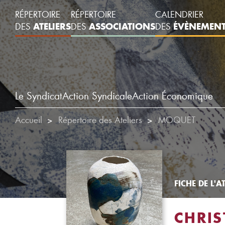
RÉPERTOIRE
RÉPERTOIRE
CALENDRIER
ATELIERS
ASSOCIATIONS
ÉVÈNEMEN
DES
DES
DES
Le Syndicat
Action Syndicale
Action Économique
Accueil
Répertoire des Ateliers
MOQUET
FICHE DE L'AT
CHRIS