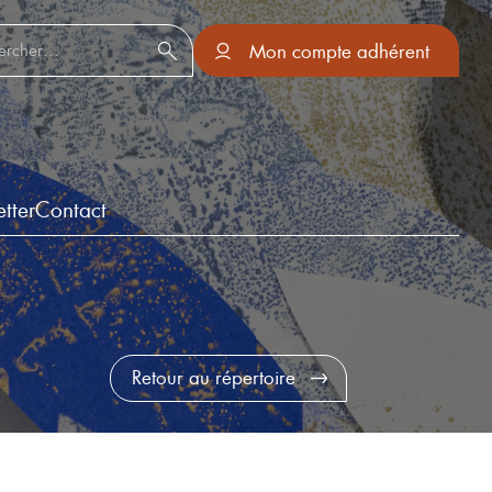
er :
Mon compte adhérent
tter
Contact
Retour au répertoire