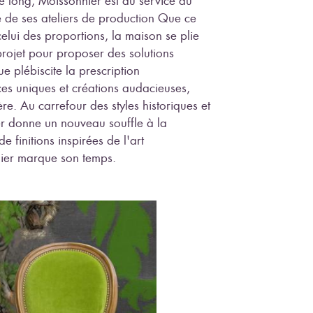
e long, Moissonnier est au service du
re de ses ateliers de production Que ce
celui des proportions, la maison se plie
rojet pour proposer des solutions
e plébiscite la prescription
ces uniques et créations audacieuses,
re. Au carrefour des styles historiques et
er donne un nouveau souffle à la
e finitions inspirées de l'art
ier marque son temps.