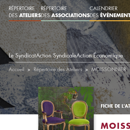
RÉPERTOIRE
RÉPERTOIRE
CALENDRIER
ATELIERS
ASSOCIATIONS
ÉVÈNEMEN
DES
DES
DES
Le Syndicat
Action Syndicale
Action Économique
Accueil
Répertoire des Ateliers
MOISSONNIER
FICHE DE L'AT
MOIS