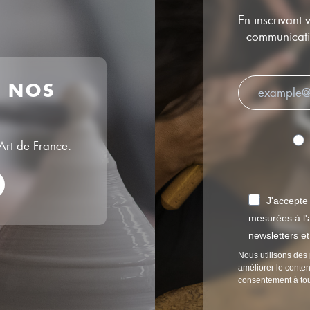
En inscrivant 
communicatio
R NOS
’Art de France.
J'accepte
mesurées à l'a
newsletters e
Nous utilisons des 
améliorer le conten
consentement à to