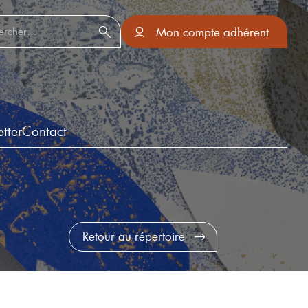
er :
Mon compte adhérent
tter
Contact
Retour au répertoire