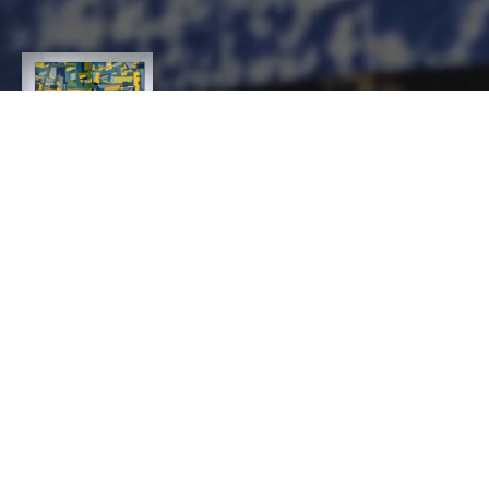
MARIE DUBOIS
MARQUETERIE
CONTACT
Marie
Dubois
AMEUBLEMENT ET DÉCORATION, Marqueteur
4 rue Michel Servet 42000 Saint-Etienne
0616440123
contact@mariedubois.fr
https://www.mariedubois.fr