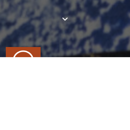
MARIKA MICHELON
CONTACT
Marie-Caroline
Michelon
AMEUBLEMENT ET DÉCORATION, Marqueteur de
pailles
info@marika-m.com