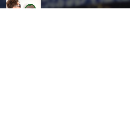
C-MARCEL
CONTACT
Chloé
Marcel
MODE ET ACCESSOIRES, Couturier
7 PLACE DE LA RÉPUBLIQUE, 26150 DIE
06 87 31 99 80
contact@c-marcel.com
http://www.c-marcel.com
HORAIRES
Ouvert au public : OUVERT
mardi, jeudi et vendredi de 9h à 12h et