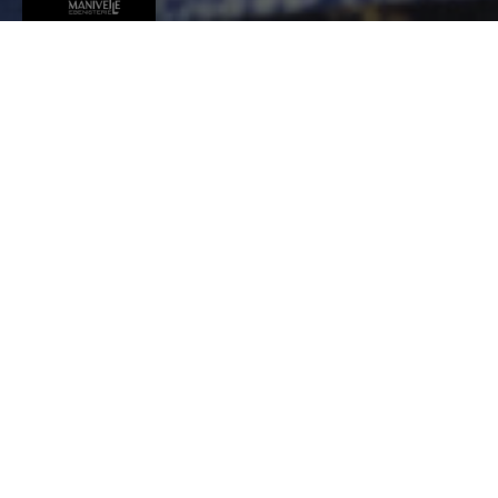
MANIVELLE
EBÉNISTERIE
CONTACT
David
Marmilloud
AMEUBLEMENT ET DÉCORATION, Ebéniste
161 Rue de Ponthior
0469964849
contact@manivelle-ebenisterie.fr
https://www.manivelle-ebenisterie.fr
PRODUIT(S)
Accessoires de cuisine