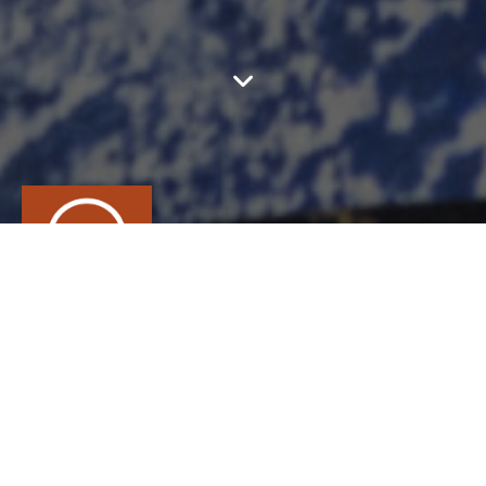
MAD JOAILLERIE
CONTACT
Alix
Dumas
BIJOUTERIE, JOAILLERIE, ORFÈVRERIE,
HORLOGERIE, Joaillier
12 rue Adjudant Chef Redien