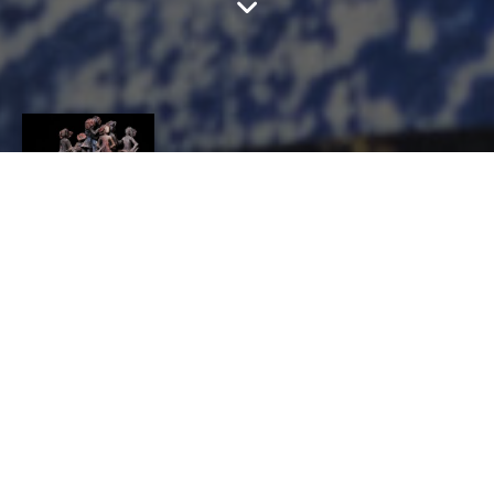
MAGALI BRUCHET
CONTACT
Magali
BRUCHET
CÉRAMIQUE, Céramiste, Potier de raku
PARC DU PRIEURE MONTJEAN SUR LOIRE
magali.bruchet@gmail.com
http://www.ceramisteraku-magalibruchet.com