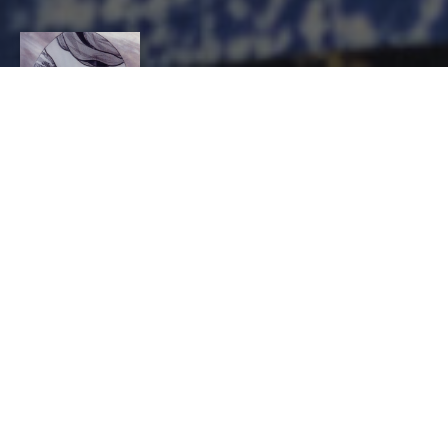
RIGAUX MARIE
CHRISTINE
CONTACT
Marie Christine
RIGAUX
VERRE ET CRISTAL, Verrier décorateur, Sculpteur
19 rue de l'école 56320 Lanvenegen
jverrem@orange.fr
https://www.sculpture-vitrail.fr
PRODUIT(S)