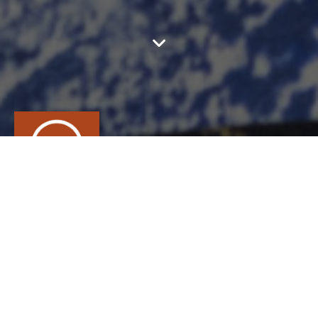
LES PARADIS
RETROUVÉS
CONTACT
Eve-Gabrielle
Rosset
CÉRAMIQUE, Céramiste, Modeleur
contact@lesparadisretrouves.fr
https://www.lesparadisretrouves.fr