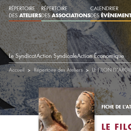
RÉPERTOIRE
RÉPERTOIRE
CALENDRIER
ATELIERS
ASSOCIATIONS
ÉVÈNEMEN
DES
DES
DES
Le Syndicat
Action Syndicale
Action Économique
Accueil
Répertoire des Ateliers
LE FILON D'ARGI
FICHE DE L'AT
LE FI