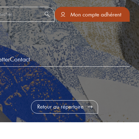
er :
Mon compte adhérent
tter
Contact
Retour au répertoire