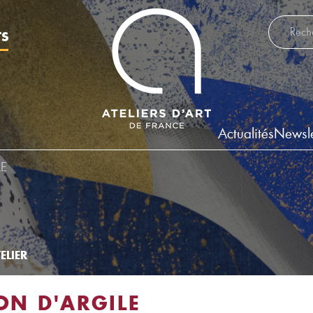
Recherch
TS
Actualités
Newsle
LE
ELIER
LON D'ARGILE