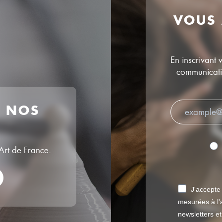
VOUS
En inscrivant 
communicatio
R NOS
’Art de France.
J'accepte
mesurées à l'a
newsletters e