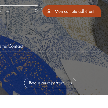
er :
Mon compte adhérent
tter
Contact
Retour au répertoire