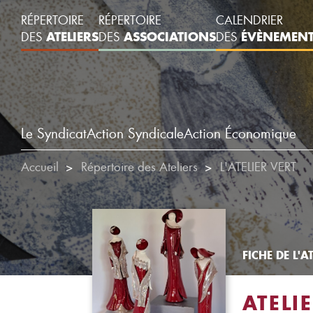
RÉPERTOIRE
RÉPERTOIRE
CALENDRIER
ATELIERS
ASSOCIATIONS
ÉVÈNEMEN
DES
DES
DES
Le Syndicat
Action Syndicale
Action Économique
Accueil
Répertoire des Ateliers
L'ATELIER VERT
FICHE DE L'AT
ATELI