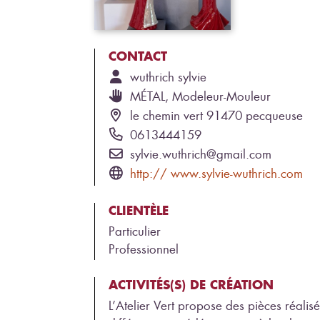
CONTACT
wuthrich
sylvie
MÉTAL, Modeleur-Mouleur
le chemin vert 91470 pecqueuse
0613444159
sylvie.wuthrich@gmail.com
http:// www.sylvie-wuthrich.com
CLIENTÈLE
Particulier
Professionnel
ACTIVITÉS(S) DE CRÉATION
L’Atelier Vert propose des pièces réalis