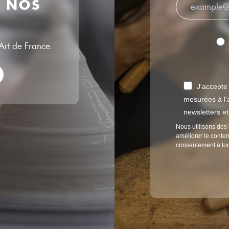
R NOS
’Art de France.
J'accepte
mesurées à l'a
newsletters e
Nous utilisons des 
améliorer le conten
consentement à to