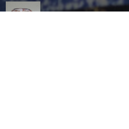
DURAND GASSELIN
MARTINE
CONTACT
Martine
DURAND-GASSELIN
VERRE ET CRISTAL, Verrier à la main, Souffleur à
la canne
4 rue de Radegonde 35350 ST MELOIR DES
ONDES
02 99 89 18 10
martine.durand-gasselin@wanadoo.fr
http://www.idverre.net/durand-gasselin