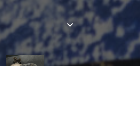
KANA
CONTACT
Yannick
GEFFROY
CÉRAMIQUE, Céramiste, Potier de raku
3 rue de vannes 56350 saint jean la poterie
kana4@orange.fr