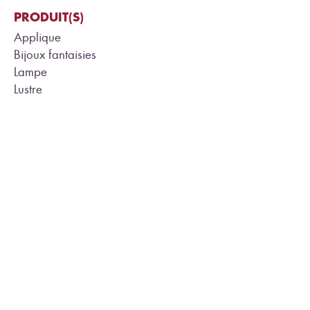
PRODUIT(S)
Applique
Bijoux fantaisies
Lampe
Lustre
Miroirs
CLIENTÈLE
Particulier
Professionnel
PRODUCTION
Petites séries
Pièces uniques
Sur mesure