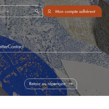
er :
Mon compte adhérent
tter
Contact
Retour au répertoire