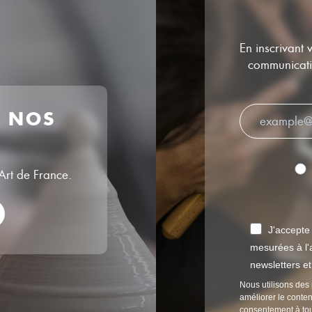
En inscrivant 
communicatio
R NOS
’Art de France.
J'accepte
mesurées à l'a
newsletters e
Nous utilisons des 
améliorer le conten
consentement à to