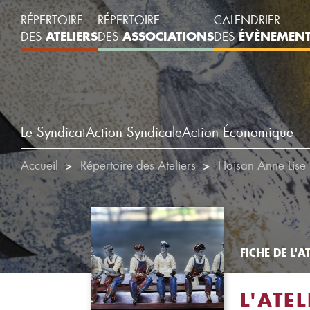
RÉPERTOIRE
RÉPERTOIRE
CALENDRIER
ATELIERS
ASSOCIATIONS
ÉVÈNEMEN
DES
DES
DES
Le Syndicat
Action Syndicale
Action Économique
Accueil
Répertoire des Ateliers
Hojsan Anne Lise
FICHE DE L'AT
L'ATEL