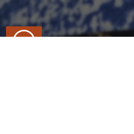
GRAPHISTE EN
TERRE
CONTACT
Vanessa
MAURIET
CÉRAMIQUE, Céramiste, Tourneur céramique
40 rue de la Planche, 35770 Vern sur seiche
0614589398
graphisteenterre@gmail.com
https://www.graphisteenterre.com