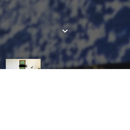
LUDIFILE
CONTACT
Ludivine
GERARDIN
TEXTILE, Feutrier
4 RUE DE LA CLOUTIÈRE