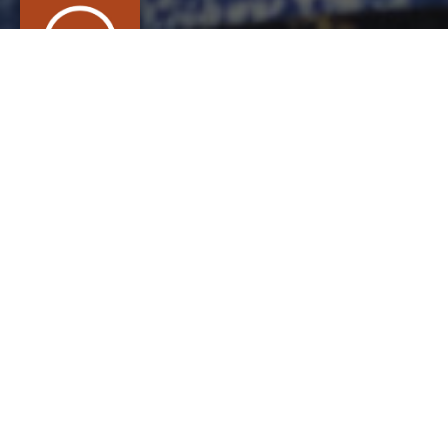
FUSTI CRÉATIONS
CONTACT
Isabelle
FUSTINONI
BIJOUTERIE, JOAILLERIE, ORFÈVRERIE,
HORLOGERIE, Orfèvre
89A ROUTE DES ROMAINS - PARC GRUBER -
67200 STRASBOURG
creations.isabelle.fustinoni@gmail.com
http://www.isabellefustinoni-creations.com
PRODUIT(S)