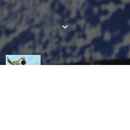
SDFSD
CONTACT
sdfsdf
sdfsdf
PAPIER, GRAPHISME ET IMPRESSION, Imprimeur,
Imprimeur en taille-douce