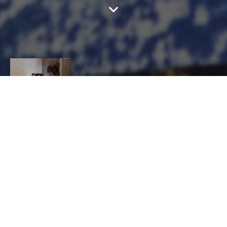
MARIE FILLON
CONTACT
Marie
Fillon
LUMINAIRE, Fabricant de luminaires, Fabricant
d’abat-jour
44 rue de la gare, 79000 Niort
0681128695
mariefillon.abatjouriste@gmail.com